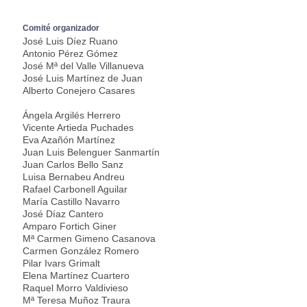
Comité organizador
José Luis Díez Ruano
Antonio Pérez Gómez
José Mª del Valle Villanueva
José Luis Martínez de Juan
Alberto Conejero Casares
Ángela Argilés Herrero
Vicente Artieda Puchades
Eva Azañón Martínez
Juan Luis Belenguer Sanmartín
Juan Carlos Bello Sanz
Luisa Bernabeu Andreu
Rafael Carbonell Aguilar
María Castillo Navarro
José Díaz Cantero
Amparo Fortich Giner
Mª Carmen Gimeno Casanova
Carmen González Romero
Pilar Ivars Grimalt
Elena Martínez Cuartero
Raquel Morro Valdivieso
Mª Teresa Muñoz Traura