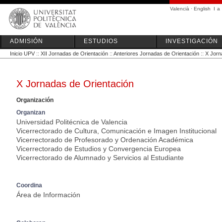
Valencià
·
English
I
a
ADMISIÓN
ESTUDIOS
INVESTIGACIÓN
Inicio UPV
::
XII Jornadas de Orientación
::
Anteriores Jornadas de Orientación
::
X Jorn
X Jornadas de Orientación
Organización
Organizan
Universidad Politécnica de Valencia
Vicerrectorado de Cultura, Comunicación e Imagen Institucional
Vicerrectorado de Profesorado y Ordenación Académica
Vicerrectorado de Estudios y Convergencia Europea
Vicerrectorado de Alumnado y Servicios al Estudiante
Coordina
Área de Información