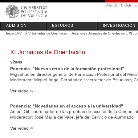
Valencià
·
English
I
a
ADMISIÓN
ESTUDIOS
INVESTIGACIÓN
Inicio UPV
::
XIV Jornadas de Orientación
::
Anteriores Jornadas de Orientación
::
XI Jo
XI Jornadas de Orientación
Vídeos
Ponencia: "Nuevos retos de la formación profesional"
Miguel Soler, director general de Formación Profesional del Mini
Moderador: Miguel Ángel Fernández, vicerrector de Estudios y 
Ver vídeo
Ponencia: "Novedades en el acceso a la universidad"
Antoni Gil, coordinador de las pruebas de acceso de la Comunita
Moderador: José María del Valle, jefe del Servicio de Alumnado
Ver vídeo